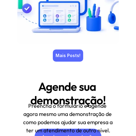
Mais Posts!
Agende sua 
demonstração!
Preencha o formulário e agende 
agora mesmo uma demonstração de 
como podemos ajudar sua empresa a 
ter um atendimento de outro nível.