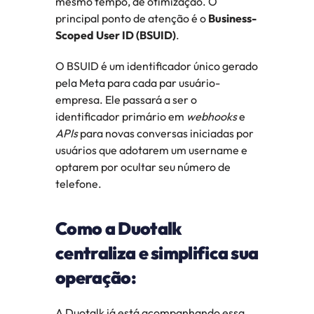
mesmo tempo, de otimização. O 
principal ponto de atenção é o 
Business-
Scoped User ID (BSUID)
.
O BSUID é um identificador único gerado 
pela Meta para cada par usuário-
empresa. Ele passará a ser o 
identificador primário em 
webhooks
 e 
APIs
 para novas conversas iniciadas por 
usuários que adotarem um username e 
optarem por ocultar seu número de 
telefone.
Como a Duotalk 
centraliza e simplifica sua 
operação:
A Duotalk já está acompanhando essa 