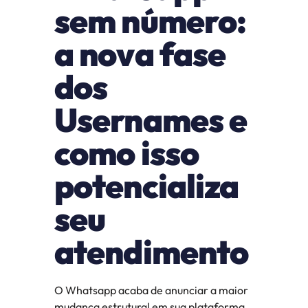
sem número: 
a nova fase 
dos 
Usernames e 
como isso 
potencializa 
seu 
atendimento
O Whatsapp acaba de anunciar a maior 
mudança estrutural em sua plataforma 