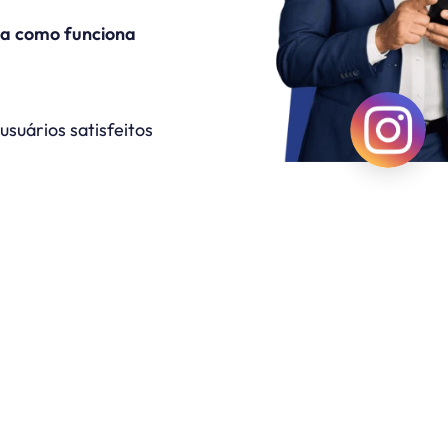
l
ja como funciona
usuários satisfeitos
mpresas que confiam na Duota