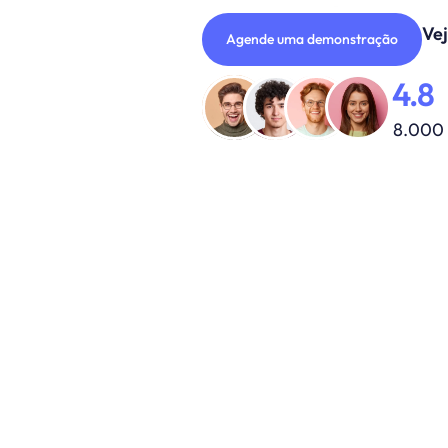
Artificia
Ve
Agende uma demonstração
4.8
8.000 
E