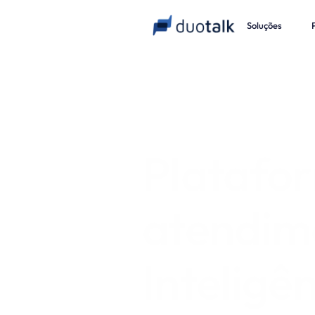
Soluções
Platafor
Inteligên